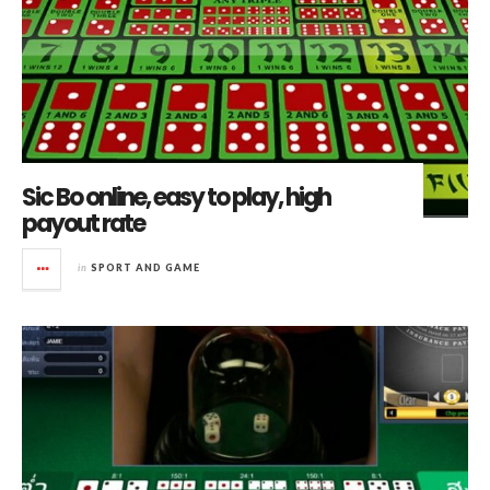
Sic Bo online, easy to play, high
payout rate
in
SPORT AND GAME