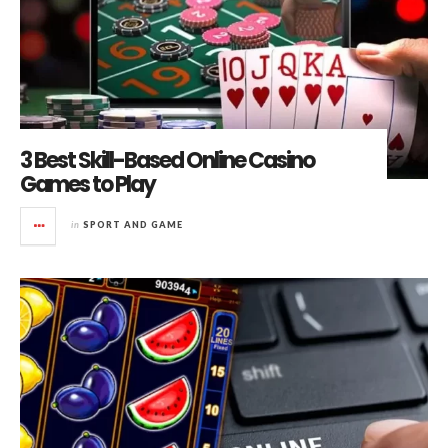
3 Best Skill-Based Online Casino
Games to Play
in
SPORT AND GAME