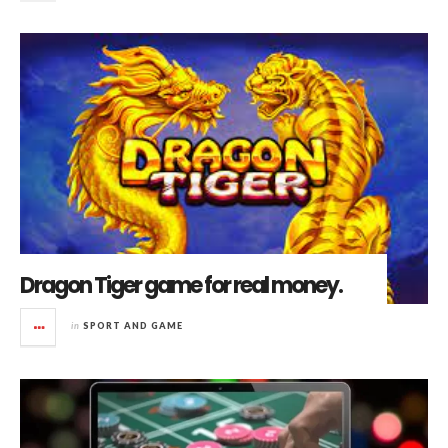
Dragon Tiger game for real money.
in
SPORT AND GAME