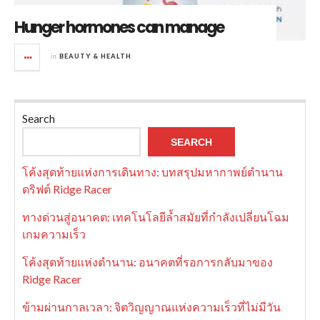
Hunger hormones can manage
in
BEAUTY & HEALTH
Search
SEARCH
โค้งสุดท้ายแห่งการเดินทาง: บทสรุปมหากาพย์ตำนาน
ดริฟต์ Ridge Racer
ทางด่วนสู่อนาคต: เทคโนโลยีล้ำสมัยที่กำลังเปลี่ยนโฉม
เกมความเร็ว
โค้งสุดท้ายแห่งตำนาน: อนาคตที่รอการกลับมาของ
Ridge Racer
ข้ามผ่านกาลเวลา: จิตวิญญาณแห่งความเร็วที่ไม่มีวัน