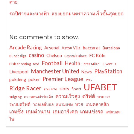
ตาย
รถปีศาจและนางฟ้า: สองยอดมนตราความเร็วขั้นสุดยอด
No comments to show.
Arcade Racing
baccarat
Arsenal
Aston Villa
Barcelona
casino
FC Köln
Chelsea
Crystal Palace
Bundesliga
Football
Health
Fish shooting
food
Inter Milan
Juventus
Manchester United
PlayStation
Liverpool
News
Premier League
poker
pokdeng
PSG
UFABET
Ridge Racer
slots
Sport
roulette
ดริฟต์
ความเร็วสูง
Yulgang
ความทรงจำวัยเด็ก
บาคาร่า
ระบบดริฟต์
วอลเลย์บอล
หวย
เกมคลาสสิก
สนามแข่ง
เกมซิ่ง
เกมตำนาน
เกมอาร์เคด
เกมแข่งรถ
แฟนบอล
ไพ่