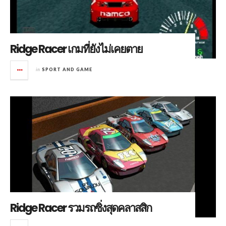
Ridge Racer เกมที่ยังไม่เคยตาย
in
SPORT AND GAME
Ridge Racer รวมรถซิ่งสุดคลาสสิก