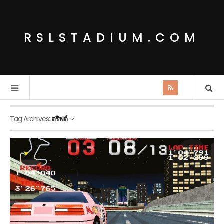
RSLSTADIUM.COM
Tag Archives:
ดริฟต์