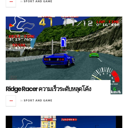
in
SPORT AND GAME
Ridge Racer ความเร็วระดับหลุดโค้ง
in
SPORT AND GAME