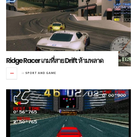
Ridge Racer เกมที่สาย Drift ห้ามพลาด
in
SPORT AND GAME