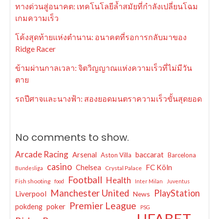
ทางด่วนสู่อนาคต: เทคโนโลยีล้ำสมัยที่กำลังเปลี่ยนโฉม
เกมความเร็ว
โค้งสุดท้ายแห่งตำนาน: อนาคตที่รอการกลับมาของ
Ridge Racer
ข้ามผ่านกาลเวลา: จิตวิญญาณแห่งความเร็วที่ไม่มีวัน
ตาย
รถปีศาจและนางฟ้า: สองยอดมนตราความเร็วขั้นสุดยอด
No comments to show.
Arcade Racing
baccarat
Arsenal
Aston Villa
Barcelona
casino
FC Köln
Chelsea
Crystal Palace
Bundesliga
Football
Health
Fish shooting
food
Inter Milan
Juventus
Manchester United
PlayStation
Liverpool
News
Premier League
poker
pokdeng
PSG
UFABET