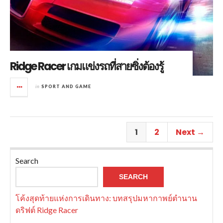
Ridge Racer เกมแข่งรถที่สายซิ่งต้องรู้
in
SPORT AND GAME
1
2
Next →
Search
SEARCH
โค้งสุดท้ายแห่งการเดินทาง: บทสรุปมหากาพย์ตำนาน
ดริฟต์ Ridge Racer