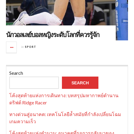
นักวอลเลย์บอลหญิงระดับโลกที่ควรรู้จัก
in
SPORT
Search
SEARCH
โค้งสุดท้ายแห่งการเดินทาง: บทสรุปมหากาพย์ตำนาน
ดริฟต์ Ridge Racer
ทางด่วนสู่อนาคต: เทคโนโลยีล้ำสมัยที่กำลังเปลี่ยนโฉม
เกมความเร็ว
โค้งสุดท้ายแห่งตำนาน: อนาคตที่รอการกลับมาของ