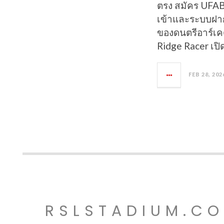
ตรง สมัคร UFABE
เข้าและระบบฝาก
ของดนตรีอาร์เคด
Ridge Racer เปิ
FEB 28, 202
RSLSTADIUM.C