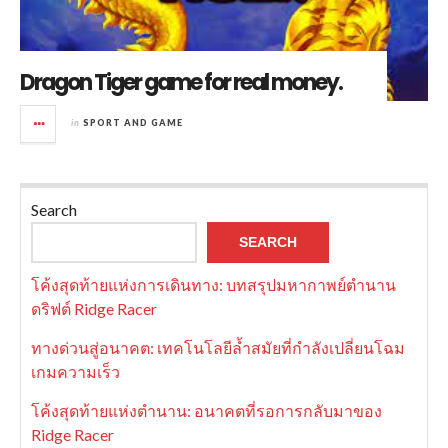
Dragon Tiger game for real money.
in
SPORT AND GAME
Search
SEARCH
โค้งสุดท้ายแห่งการเดินทาง: บทสรุปมหากาพย์ตำนาน
ดริฟต์ Ridge Racer
ทางด่วนสู่อนาคต: เทคโนโลยีล้ำสมัยที่กำลังเปลี่ยนโฉม
เกมความเร็ว
โค้งสุดท้ายแห่งตำนาน: อนาคตที่รอการกลับมาของ
Ridge Racer