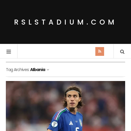
RSLSTADIUM.COM
Tag Archives:
Albania