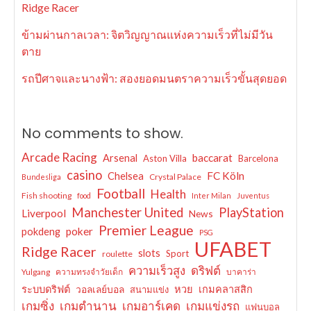
Ridge Racer
ข้ามผ่านกาลเวลา: จิตวิญญาณแห่งความเร็วที่ไม่มีวัน
ตาย
รถปีศาจและนางฟ้า: สองยอดมนตราความเร็วขั้นสุดยอด
No comments to show.
Arcade Racing
baccarat
Arsenal
Aston Villa
Barcelona
casino
FC Köln
Chelsea
Crystal Palace
Bundesliga
Football
Health
Fish shooting
food
Inter Milan
Juventus
Manchester United
PlayStation
Liverpool
News
Premier League
poker
pokdeng
PSG
UFABET
Ridge Racer
slots
Sport
roulette
ดริฟต์
ความเร็วสูง
Yulgang
ความทรงจำวัยเด็ก
บาคาร่า
ระบบดริฟต์
วอลเลย์บอล
หวย
เกมคลาสสิก
สนามแข่ง
เกมซิ่ง
เกมตำนาน
เกมอาร์เคด
เกมแข่งรถ
แฟนบอล