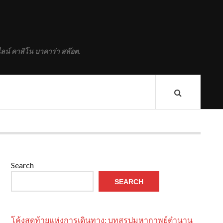
ลน์ คาสิโน บาคาร่า สล๊อต.
Search
SEARCH
โค้งสุดท้ายแห่งการเดินทาง: บทสรุปมหากาพย์ตำนาน