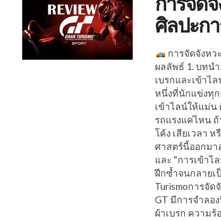
การจัดจ
ศิลปะการ
การจัดจังหวะเ
ผลลัพธ์ 1. บทนำ:
เบรกและเข้าไลน์
หนึ่งที่นักแข่ง
เข้าไลน์ให้แม่น 
รถแรงแค่ไหน ถ้
โค้ง เสียเวลา ห
ศาสตร์นี้ออกมา
และ “การเข้าไลน์
ฝึกซ้ำจนกลายเป
Turismoการจัดจ
GT มีการจำลองฟ
ผ้าเบรก ความร