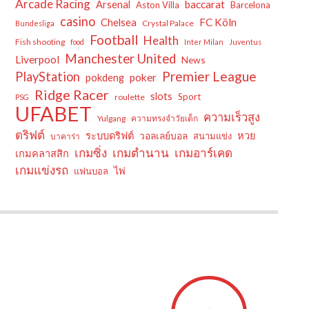
Arcade Racing
baccarat
Arsenal
Aston Villa
Barcelona
casino
FC Köln
Chelsea
Crystal Palace
Bundesliga
Football
Health
Fish shooting
food
Inter Milan
Juventus
Manchester United
Liverpool
News
Premier League
PlayStation
poker
pokdeng
Ridge Racer
slots
Sport
roulette
PSG
UFABET
ความเร็วสูง
Yulgang
ความทรงจำวัยเด็ก
ดริฟต์
ระบบดริฟต์
วอลเลย์บอล
หวย
สนามแข่ง
บาคาร่า
เกมซิ่ง
เกมตำนาน
เกมอาร์เคด
เกมคลาสสิก
เกมแข่งรถ
ไพ่
แฟนบอล