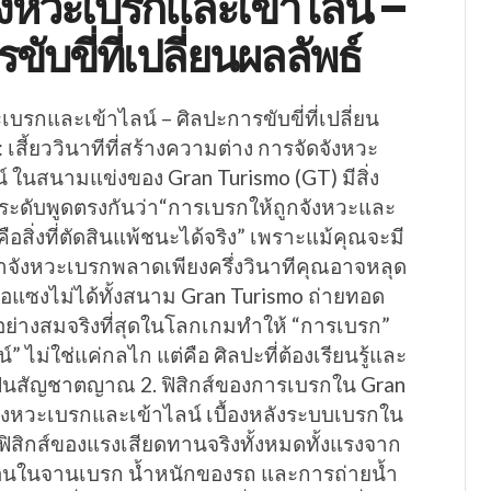
ังหวะเบรกและเข้าไลน์ –
ขับขี่ที่เปลี่ยนผลลัพธ์
บรกและเข้าไลน์ – ศิลปะการขับขี่ที่เปลี่ยน
 เสี้ยววินาทีที่สร้างความต่าง การจัดจังหวะ
 ในสนามแข่งของ Gran Turismo (GT) มีสิ่ง
ทุกระดับพูดตรงกันว่า“การเบรกให้ถูกจังหวะและ
คือสิ่งที่ตัดสินแพ้ชนะได้จริง” เพราะแม้คุณจะมี
าจังหวะเบรกพลาดเพียงครึ่งวินาทีคุณอาจหลุด
รือแซงไม่ได้ทั้งสนาม Gran Turismo ถ่ายทอด
อย่างสมจริงที่สุดในโลกเกมทำให้ “การเบรก”
” ไม่ใช่แค่กลไก แต่คือ ศิลปะที่ต้องเรียนรู้และ
็นสัญชาตญาณ 2. ฟิสิกส์ของการเบรกใน Gran
ังหวะเบรกและเข้าไลน์ เบื้องหลังระบบเบรกใน
ิสิกส์ของแรงเสียดทานจริงทั้งหมดทั้งแรงจาก
้อนในจานเบรก น้ำหนักของรถ และการถ่ายน้ำ