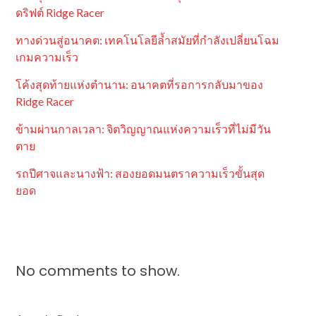
ดริฟต์ Ridge Racer
ทางด่วนสู่อนาคต: เทคโนโลยีล้ำสมัยที่กำลังเปลี่ยนโฉม
เกมความเร็ว
โค้งสุดท้ายแห่งตำนาน: อนาคตที่รอการกลับมาของ
Ridge Racer
ข้ามผ่านกาลเวลา: จิตวิญญาณแห่งความเร็วที่ไม่มีวัน
ตาย
รถปีศาจและนางฟ้า: สองยอดมนตราความเร็วขั้นสุด
ยอด
No comments to show.