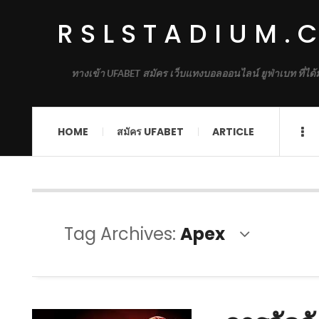
RSLSTADIUM.
ทางเข้า UFABET สมัคร เว็บแทงบอลออนไลน์ ยูฟ่าเบท ที่ได
HOME
สมัคร UFABET
ARTICLE
Tag Archives:
Apex