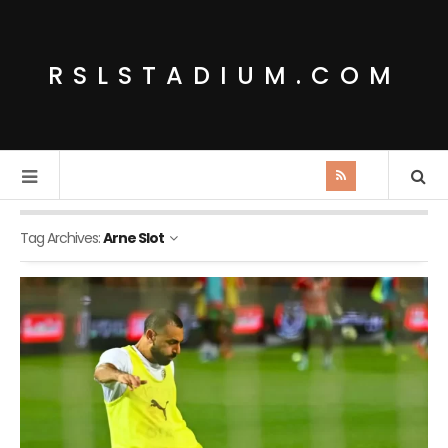
RSLSTADIUM.COM
Tag Archives:
Arne Slot