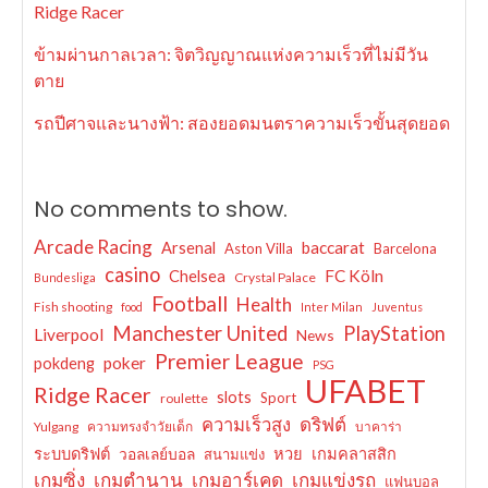
Ridge Racer
ข้ามผ่านกาลเวลา: จิตวิญญาณแห่งความเร็วที่ไม่มีวัน
ตาย
รถปีศาจและนางฟ้า: สองยอดมนตราความเร็วขั้นสุดยอด
No comments to show.
Arcade Racing
baccarat
Arsenal
Aston Villa
Barcelona
casino
FC Köln
Chelsea
Crystal Palace
Bundesliga
Football
Health
Fish shooting
food
Inter Milan
Juventus
Manchester United
PlayStation
Liverpool
News
Premier League
poker
pokdeng
PSG
UFABET
Ridge Racer
slots
Sport
roulette
ดริฟต์
ความเร็วสูง
Yulgang
ความทรงจำวัยเด็ก
บาคาร่า
ระบบดริฟต์
วอลเลย์บอล
หวย
เกมคลาสสิก
สนามแข่ง
เกมซิ่ง
เกมตำนาน
เกมอาร์เคด
เกมแข่งรถ
แฟนบอล