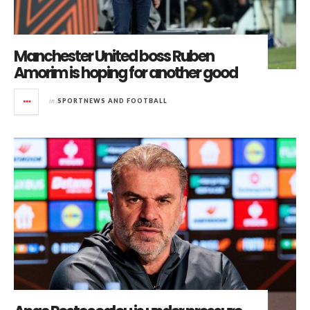
Manchester United boss Ruben
Amorim is hoping for another good
in
SPORTNEWS AND FOOTBALL