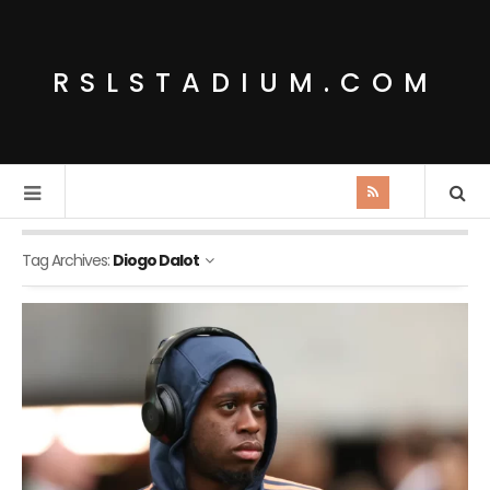
RSLSTADIUM.COM
Tag Archives:
Diogo Dalot