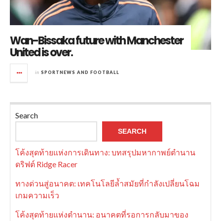
Wan-Bissaka future with Manchester
United is over.
in
SPORTNEWS AND FOOTBALL
Search
SEARCH
โค้งสุดท้ายแห่งการเดินทาง: บทสรุปมหากาพย์ตำนาน
ดริฟต์ Ridge Racer
ทางด่วนสู่อนาคต: เทคโนโลยีล้ำสมัยที่กำลังเปลี่ยนโฉม
เกมความเร็ว
โค้งสุดท้ายแห่งตำนาน: อนาคตที่รอการกลับมาของ