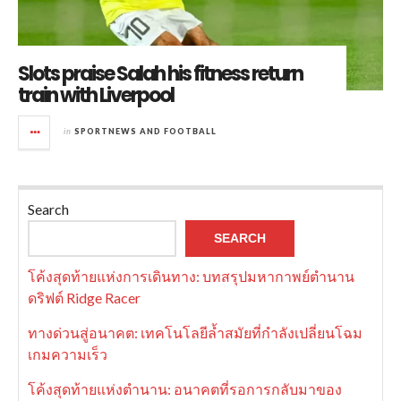
Slots praise Salah his fitness return
train with Liverpool
in
SPORTNEWS AND FOOTBALL
Search
SEARCH
โค้งสุดท้ายแห่งการเดินทาง: บทสรุปมหากาพย์ตำนาน
ดริฟต์ Ridge Racer
ทางด่วนสู่อนาคต: เทคโนโลยีล้ำสมัยที่กำลังเปลี่ยนโฉม
เกมความเร็ว
โค้งสุดท้ายแห่งตำนาน: อนาคตที่รอการกลับมาของ