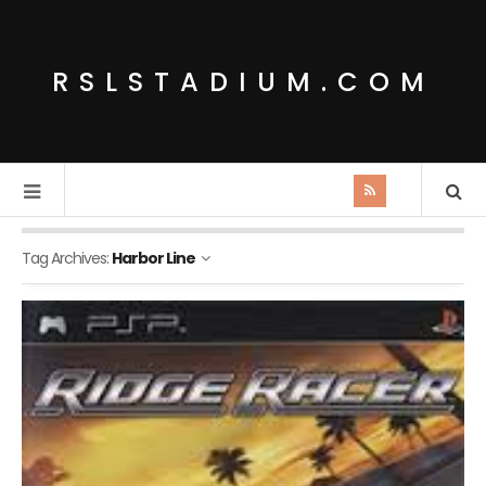
RSLSTADIUM.COM
Tag Archives:
Harbor Line