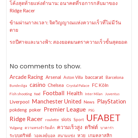
โค้งสุดท้ายแห่งตำนาน: อนาคตที่รอการกลับมาของ
Ridge Racer
ข้ามผ่านกาลเวลา: จิตวิญญาณแห่งความเร็วที่ไม่มีวัน
ตาย
รถปีศาจและนางฟ้า: สองยอดมนตราความเร็วขั้นสุดยอด
No comments to show.
Arcade Racing
baccarat
Arsenal
Aston Villa
Barcelona
casino
FC Köln
Chelsea
Crystal Palace
Bundesliga
Football
Health
Fish shooting
food
Inter Milan
Juventus
Manchester United
PlayStation
Liverpool
News
Premier League
poker
pokdeng
PSG
UFABET
Ridge Racer
slots
Sport
roulette
ดริฟต์
ความเร็วสูง
Yulgang
ความทรงจำวัยเด็ก
บาคาร่า
ระบบดริฟต์
วอลเลย์บอล
หวย
เกมคลาสสิก
สนามแข่ง