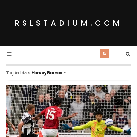
RSLSTADIUM.COM
Tag Archives:
Harvey Barnes