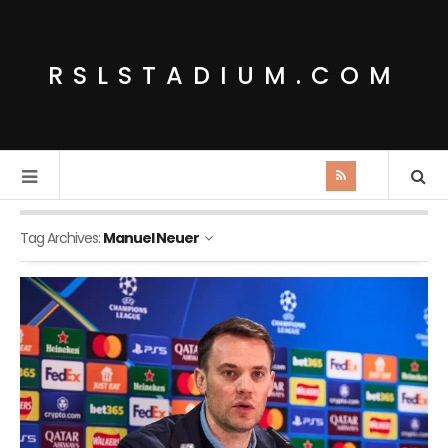
RSLSTADIUM.COM
Tag Archives:
Manuel Neuer