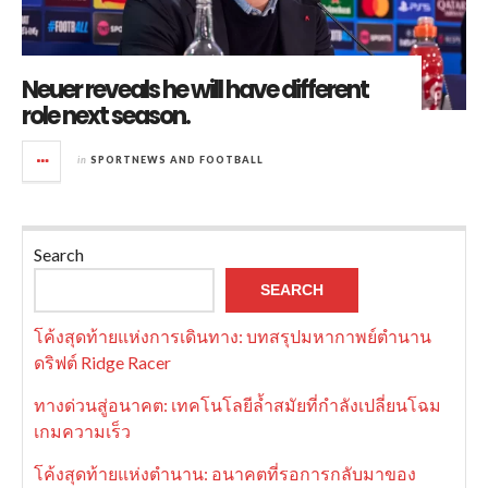
Neuer reveals he will have different
role next season.
in
SPORTNEWS AND FOOTBALL
Search
SEARCH
โค้งสุดท้ายแห่งการเดินทาง: บทสรุปมหากาพย์ตำนาน
ดริฟต์ Ridge Racer
ทางด่วนสู่อนาคต: เทคโนโลยีล้ำสมัยที่กำลังเปลี่ยนโฉม
เกมความเร็ว
โค้งสุดท้ายแห่งตำนาน: อนาคตที่รอการกลับมาของ