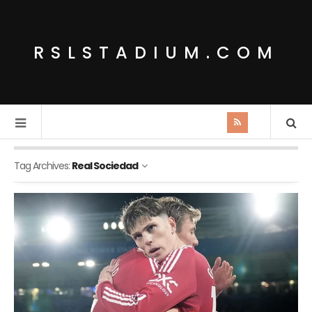
RSLSTADIUM.COM
Tag Archives:
Real Sociedad