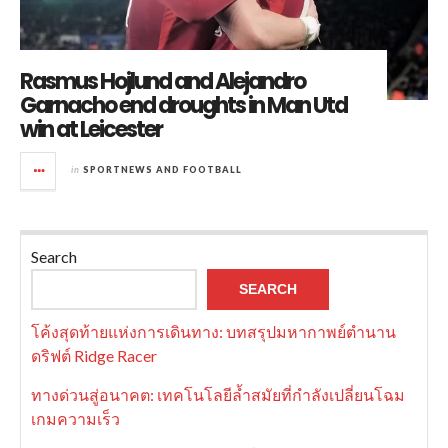
Rasmus Hojlund and Alejandro
Garnacho end droughts in Man Utd
win at Leicester
in
SPORTNEWS AND FOOTBALL
Search
SEARCH
โค้งสุดท้ายแห่งการเดินทาง: บทสรุปมหากาพย์ตำนาน
ดริฟต์ Ridge Racer
ทางด่วนสู่อนาคต: เทคโนโลยีล้ำสมัยที่กำลังเปลี่ยนโฉม
เกมความเร็ว