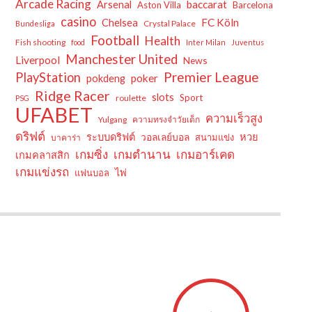
Arcade Racing
baccarat
Arsenal
Aston Villa
Barcelona
casino
FC Köln
Chelsea
Crystal Palace
Bundesliga
Football
Health
Fish shooting
food
Inter Milan
Juventus
Manchester United
Liverpool
News
Premier League
PlayStation
poker
pokdeng
Ridge Racer
slots
Sport
roulette
PSG
UFABET
ความเร็วสูง
Yulgang
ความทรงจำวัยเด็ก
ดริฟต์
ระบบดริฟต์
วอลเลย์บอล
หวย
สนามแข่ง
บาคาร่า
เกมซิ่ง
เกมตำนาน
เกมอาร์เคด
เกมคลาสสิก
เกมแข่งรถ
ไพ่
แฟนบอล