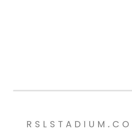
RSLSTADIUM.C