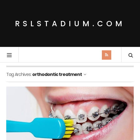
RSLSTADIUM.COM
Tag Archives:
orthodontic treatment