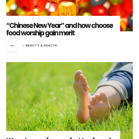
“Chinese New Year” and how choose
food worship gain merit
in
BEAUTY & HEALTH