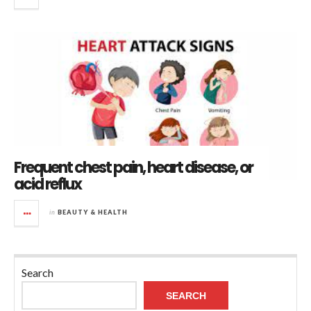
Frequent chest pain, heart disease, or
acid reflux
in
BEAUTY & HEALTH
Search
SEARCH