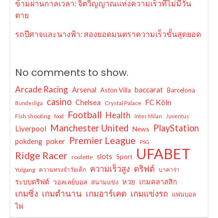
ข้ามผ่านกาลเวลา: จิตวิญญาณแห่งความเร็วที่ไม่มีวัน
ตาย
รถปีศาจและนางฟ้า: สองยอดมนตราความเร็วขั้นสุดยอด
No comments to show.
Arcade Racing
baccarat
Arsenal
Aston Villa
Barcelona
casino
FC Köln
Chelsea
Crystal Palace
Bundesliga
Football
Health
Fish shooting
food
Inter Milan
Juventus
Manchester United
PlayStation
Liverpool
News
Premier League
poker
pokdeng
PSG
UFABET
Ridge Racer
slots
Sport
roulette
ดริฟต์
ความเร็วสูง
Yulgang
ความทรงจำวัยเด็ก
บาคาร่า
ระบบดริฟต์
วอลเลย์บอล
หวย
เกมคลาสสิก
สนามแข่ง
เกมซิ่ง
เกมตำนาน
เกมอาร์เคด
เกมแข่งรถ
แฟนบอล
ไพ่