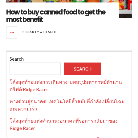
How to buy canned food to get the
most benefit
in
BEAUTY & HEALTH
Search
SEARCH
โค้งสุดท้ายแห่งการเดินทาง: บทสรุปมหากาพย์ตำนาน
ดริฟต์ Ridge Racer
ทางด่วนสู่อนาคต: เทคโนโลยีล้ำสมัยที่กำลังเปลี่ยนโฉม
เกมความเร็ว
โค้งสุดท้ายแห่งตำนาน: อนาคตที่รอการกลับมาของ
Ridge Racer