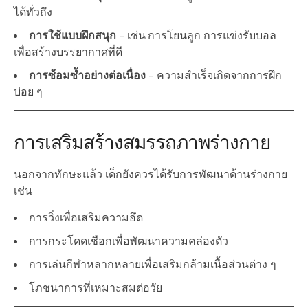
ได้ทั่วถึง
การใช้แบบฝึกสนุก
– เช่น การโยนลูก การแข่งรับบอล
เพื่อสร้างบรรยากาศที่ดี
การซ้อมซ้ำอย่างต่อเนื่อง
– ความสำเร็จเกิดจากการฝึก
บ่อย ๆ
การเสริมสร้างสมรรถภาพร่างกาย
นอกจากทักษะแล้ว เด็กยังควรได้รับการพัฒนาด้านร่างกาย
เช่น
การวิ่งเพื่อเสริมความอึด
การกระโดดเชือกเพื่อพัฒนาความคล่องตัว
การเล่นกีฬาหลากหลายเพื่อเสริมกล้ามเนื้อส่วนต่าง ๆ
โภชนาการที่เหมาะสมต่อวัย