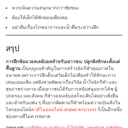
ควรเน้นความสนุกมากกว่าชัยชนะ
ต้องให้เด็กได้พักผ่อนเพียงพอ
อย่าลืมเรื่องโภชนาการและน้ำดื่มระหว่างฝึก
สรุป
การฝึกซ้อมวอลเลย์บอลสำหรับเยาวชน: ปลูกฝังทักษะตั้งแต่
พื้นฐาน
เป็นกุญแจสำคัญในการสร้างนักกีฬาคุณภาพใน
อนาคต เพราะการฝึกตั้งแต่วัยเด็กไม่เพียงทำให้ทักษะการ
เล่นแน่นแฟ้น แต่ยังช่วยพัฒนาเรื่องวินัย น้ำใจนักกีฬา และ
สุขภาพร่างกาย เมื่อเยาวชนได้รับการสนับสนุนจากโค้ช ผู้
ปกครอง และสังคม กีฬาวอลเลย์บอลก็จะเติบโตอย่างยั่งยืน
และสำหรับแฟน ๆ ที่อยากติดตามกีฬาพร้อมความบันเทิงใน
โลกออนไลน์
คาสิโนออนไลน์ ufabet ครบวงจร
ก็เป็นอีกหนึ่ง
ช่องทางที่ไม่ควรพลาด
Tagged with:
การฝึกซ้อม
,
ความแข็งแรง
,
น้ำใจนักกีฬา
,
วอลเลย์บอล
,
อาศัยทักษะ