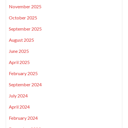
November 2025
October 2025
September 2025
August 2025
June 2025
April 2025
February 2025
September 2024
July 2024
April 2024
February 2024