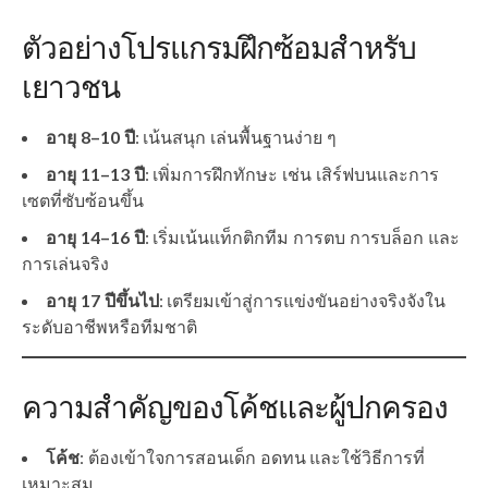
ตัวอย่างโปรแกรมฝึกซ้อมสำหรับ
เยาวชน
อายุ 8–10 ปี
: เน้นสนุก เล่นพื้นฐานง่าย ๆ
อายุ 11–13 ปี
: เพิ่มการฝึกทักษะ เช่น เสิร์ฟบนและการ
เซตที่ซับซ้อนขึ้น
อายุ 14–16 ปี
: เริ่มเน้นแท็กติกทีม การตบ การบล็อก และ
การเล่นจริง
อายุ 17 ปีขึ้นไป
: เตรียมเข้าสู่การแข่งขันอย่างจริงจังใน
ระดับอาชีพหรือทีมชาติ
ความสำคัญของโค้ชและผู้ปกครอง
โค้ช
: ต้องเข้าใจการสอนเด็ก อดทน และใช้วิธีการที่
เหมาะสม