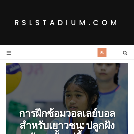
RSLSTADIUM.COM
การฝึกซ้อมวอลเลย์บอล
สำหรับเยาวชน: ปลูกฝัง