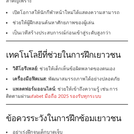
สำคัญเพราะ
เปิดโอกาสให้นักกีฬาหน้าใหม่ได้แสดงความสามารถ
ช่วยให้ผู้ฝึกสอนค้นหาศักยภาพของผู้เล่น
เป็นเวทีสร้างประสบการณ์ก่อนเข้าสู่ระดับสูงกว่า
เทคโนโลยีที่ช่วยในการฝึกเยาวชน
วิดีโอรีเพลย์
: ช่วยให้เด็กเห็นข้อผิดพลาดของตนเอง
เครื่องมือฟิตเนส
: พัฒนาสมรรถภาพได้อย่างปลอดภัย
แพลตฟอร์มออนไลน์
: ช่วยให้เข้าถึงความรู้ เช่น การ
ติดตามผ่าน
ufabet มือถือ 2025 รองรับทุกระบบ
ข้อควรระวังในการฝึกซ้อมเยาวชน
อย่าเร่งฝึกจนเด็กบาดเจ็บ