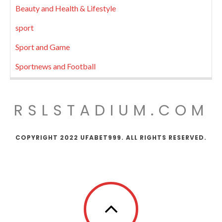
Beauty and Health & Lifestyle
sport
Sport and Game
Sportnews and Football
RSLSTADIUM.COM
COPYRIGHT 2022 UFABET999. ALL RIGHTS RESERVED.