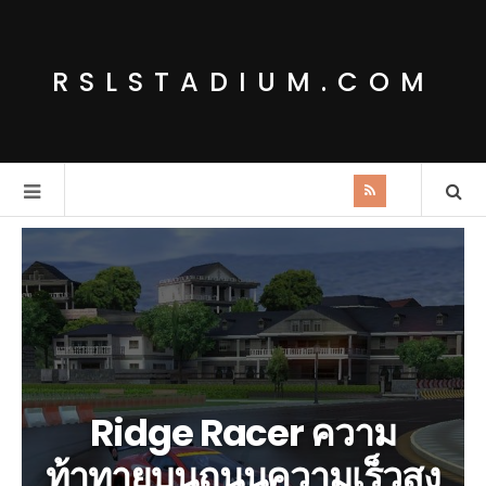
RSLSTADIUM.COM
Ridge Racer ความ
ท้าทายบนถนนความเร็วสูง