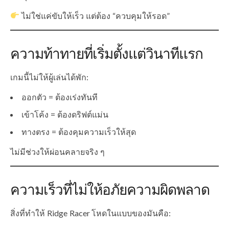
ไม่ใช่แค่ขับให้เร็ว แต่ต้อง “ควบคุมให้รอด”
ความท้าทายที่เริ่มตั้งแต่วินาทีแรก
เกมนี้ไม่ให้ผู้เล่นได้พัก:
ออกตัว = ต้องเร่งทันที
เข้าโค้ง = ต้องดริฟต์แม่น
ทางตรง = ต้องคุมความเร็วให้สุด
ไม่มีช่วงให้ผ่อนคลายจริง ๆ
ความเร็วที่ไม่ให้อภัยความผิดพลาด
สิ่งที่ทำให้ Ridge Racer โหดในแบบของมันคือ: