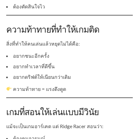
ต้องตัดสินใจไว
ความท้าทายที่ทำให้เกมติด
สิ่งที่ทำให้คนเล่นแล้วหยุดไม่ได้คือ:
อยากชนะอีกครั้ง
อยากทำเวลาที่ดีขึ้น
อยากดริฟต์ให้เนียนกว่าเดิม
ความท้าทาย = แรงดึงดูด
เกมที่สอนให้เล่นแบบมีวินัย
แม้จะเป็นเกมอาร์เคด แต่ Ridge Racer สอนว่า:
ต้องคุมอารมณ์